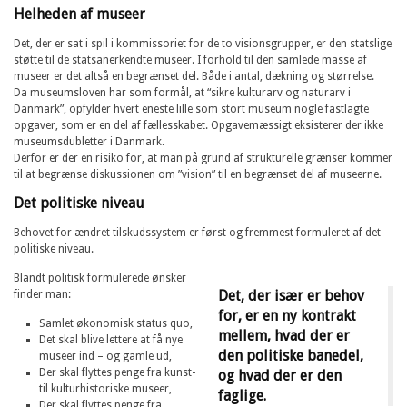
Helheden af museer
Det, der er sat i spil i kommissoriet for de to visionsgrupper, er den statslige
støtte til de statsanerkendte museer. I forhold til den samlede masse af
museer er det altså en begrænset del. Både i antal, dækning og størrelse.
Da museumsloven har som formål, at “sikre kulturarv og naturarv i
Danmark”, opfylder hvert eneste lille som stort museum nogle fastlagte
opgaver, som er en del af fællesskabet. Opgavemæssigt eksisterer der ikke
museumsdubletter i Danmark.
Derfor er der en risiko for, at man på grund af strukturelle grænser kommer
til at begrænse diskussionen om ”vision” til en begrænset del af museerne.
Det politiske niveau
Behovet for ændret tilskudssystem er først og fremmest formuleret af det
politiske niveau.
Blandt politisk formulerede ønsker
Det, der især er behov
finder man:
for, er en ny kontrakt
Samlet økonomisk status quo,
mellem, hvad der er
Det skal blive lettere at få nye
den politiske banedel,
museer ind – og gamle ud,
Der skal flyttes penge fra kunst-
og hvad der er den
til kulturhistoriske museer,
faglige.
Der skal flyttes penge fra