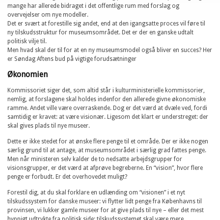
mange har allerede bidraget i det offentlige rum med forslag og
overvejelser om nye modeller.
Det er svært at forestille sig andet, end at den igangsatte proces vil føre til
ny tilskudsstruktur for museumsområdet. Det er der en ganske udtalt
politisk vilje til.
Men hvad skal der til for at en ny museumsmodel også bliver en succes? Her
er Søndag Aftens bud på vigtige forudsætninger
Økonomien
Kommissoriet siger det, som altid står i kulturministerielle kommissorier,
nemlig, at forslagene skal holdes indenfor den allerede givne økonomiske
ramme. Andet ville være overraskende. Dog er det værd at dvæle ved, fordi
samtidig er kravet: at være visionær. Ligesom det klart er understreget: der
skal gives plads til nye museer.
Dette er ikke stedet for at ønske flere penge til et område. Der er ikke nogen
særlig grund til at antage, at museumsområdet i særlig grad fattes penge.
Men når ministeren selv kalder de to nedsatte arbejdsgrupper for
visionsgrupper, er det værd at afprøve begreberne. En “vision”, hvor flere
penge er forbudt. Er det overhovedet muligt?
Forestil dig, at du skal forklare en udlænding om “visionen” i et nyt
tilskudssystem for danske museer: vi flytter lidt penge fra Københavns til
provinsen, vi lukker gamle museer for at give plads til nye – eller det mest
hyppigt udtrykte fra politisk side: tilskudssystemet skal være mere