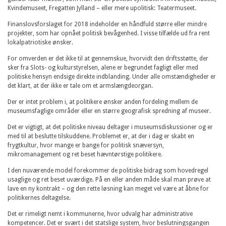
Kvindemuseet, Fregatten Jylland – eller mere upolitisk: Teatermuseet.
Finanslovsforslaget for 2018 indeholder en håndfuld større eller mindre
projekter, som har opnået politisk bevågenhed. I visse tilfælde ud fra rent
lokalpatriotiske ønsker.
For omverden er det ikke til at gennemskue, hvorvidt den driftsstøtte, der
sker fra Slots- og kulturstyrelsen, alene er begrundet fagligt eller med
politiske hensyn endsige direkte indblanding. Under alle omstændigheder er
det klart, at der ikke er tale om et armslængdeorgan.
Der er intet problem i, at politikere ønsker anden fordeling mellem de
museumsfaglige områder eller en større geografisk spredning af museer.
Det er vigtigt, at det politiske niveau deltager i museumsdiskussioner og er
med til at beslutte tilskuddene. Problemet er, at der i dag er skabt en
frygtkultur, hvor mange er bange for politisk snæversyn,
mikromanagement og ret beset hævntørstige politikere.
I den nuværende model forekommer de politiske bidrag som hovedregel
usaglige og ret beset uværdige. På en eller anden måde skal man prøve at
lave en ny kontrakt – og den rette løsning kan meget vel være at åbne for
politikernes deltagelse.
Det er rimeligt nemt i kommunerne, hvor udvalg har administrative
kompetencer. Det er svært i det statslige system, hvor beslutningsgangen