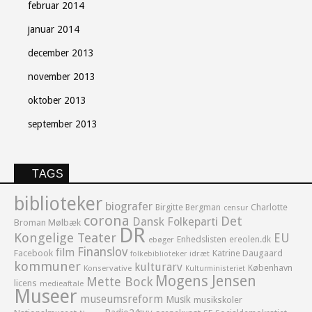
februar 2014
januar 2014
december 2013
november 2013
oktober 2013
september 2013
TAGS
biblioteker
biografer
Birgitte Bergman
Charlotte
censur
corona
Det
Dansk Folkeparti
Broman Mølbæk
DR
Kongelige Teater
EU
Enhedslisten
ereolen.dk
ebøger
Finanslov
film
Facebook
Katrine Daugaard
idræt
folkebiblioteker
kommuner
kulturarv
København
Konservative
Kulturministeriet
Mogens Jensen
Mette Bock
licens
medieaftale
Museer
museumsreform
Musik
musikskoler