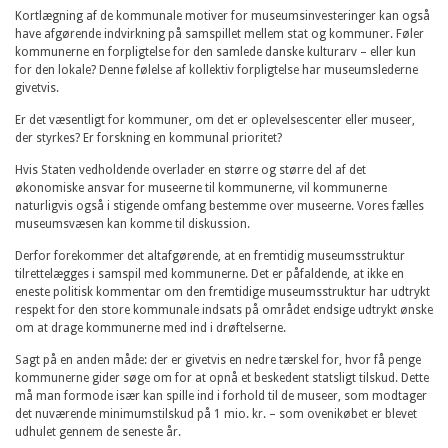
Kortlægning af de kommunale motiver for museumsinvesteringer kan også
have afgørende indvirkning på samspillet mellem stat og kommuner. Føler
kommunerne en forpligtelse for den samlede danske kulturarv – eller kun
for den lokale? Denne følelse af kollektiv forpligtelse har museumslederne
givetvis.
Er det væsentligt for kommuner, om det er oplevelsescenter eller museer,
der styrkes? Er forskning en kommunal prioritet?
Hvis Staten vedholdende overlader en større og større del af det
økonomiske ansvar for museerne til kommunerne, vil kommunerne
naturligvis også i stigende omfang bestemme over museerne. Vores fælles
museumsvæsen kan komme til diskussion.
Derfor forekommer det altafgørende, at en fremtidig museumsstruktur
tilrettelægges i samspil med kommunerne. Det er påfaldende, at ikke en
eneste politisk kommentar om den fremtidige museumsstruktur har udtrykt
respekt for den store kommunale indsats på området endsige udtrykt ønske
om at drage kommunerne med ind i drøftelserne.
Sagt på en anden måde: der er givetvis en nedre tærskel for, hvor få penge
kommunerne gider søge om for at opnå et beskedent statsligt tilskud. Dette
må man formode især kan spille ind i forhold til de museer, som modtager
det nuværende minimumstilskud på 1 mio. kr. – som ovenikøbet er blevet
udhulet gennem de seneste år.