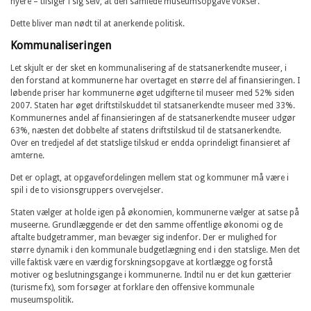
nyere – tilsiger i sig selv, at den samlede museumsopgave vokser.
Dette bliver man nødt til at anerkende politisk.
Kommunaliseringen
Let skjult er der sket en kommunalisering af de statsanerkendte museer, i
den forstand at kommunerne har overtaget en større del af finansieringen. I
løbende priser har kommunerne øget udgifterne til museer med 52% siden
2007. Staten har øget driftstilskuddet til statsanerkendte museer med 33%.
Kommunernes andel af finansieringen af de statsanerkendte museer udgør
63%, næsten det dobbelte af statens driftstilskud til de statsanerkendte.
Over en tredjedel af det statslige tilskud er endda oprindeligt finansieret af
amterne.
Det er oplagt, at opgavefordelingen mellem stat og kommuner må være i
spil i de to visionsgruppers overvejelser.
Staten vælger at holde igen på økonomien, kommunerne vælger at satse på
museerne. Grundlæggende er det den samme offentlige økonomi og de
aftalte budgetrammer, man bevæger sig indenfor. Der er mulighed for
større dynamik i den kommunale budgetlægning end i den statslige. Men det
ville faktisk være en værdig forskningsopgave at kortlægge og forstå
motiver og beslutningsgange i kommunerne. Indtil nu er det kun gætterier
(turisme fx), som forsøger at forklare den offensive kommunale
museumspolitik.