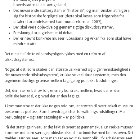
hovedstaden til det øvrige land,
Det nuværende støttesystem er ”historisk”, og man ønsker at frigøre
sig fra historiske forpligtelser (dette skal læses som frigørelse fra
aftaler i forbindelse med kommunalreformen 2007),
Der skal være objektive og gennemsigtige tilskudssystemer,
Forskningsforpligtelsen er til debat,
Der er nævnt konkrete museer (Louisiana og Arken fx), som skal have
mindre støtte.
Det meste af dette vil sandsynligvis lykkes med en reform af
tilskudssystemet.
Noget af det, som skaber den største usikkerhed og uigennemskuelighed i
det nuværende “tilskudssystem”, er ikke selve tilskudssystemet, men den
uigennemskuelige grænse mellem faglige og politiske beslutninger.
Det, der især er behov for, er en ny kontrakt mellem, hvad der er den
politiske banedel, og hvad der er den faglige.
I kommunerne er der ikke nogen tvivl om, at støtten til hvert enkelt museum
bestemmes politisk. Som hovedregel efter forvaltningsindstillinger. Men
beslutninger – og især satsninger – er politiske.
På det statslige niveau er det faktisk svært at gennemskue. En række museer
kommer ind som særlige politiske tilskud i forbindelse med finansloven. Det
gælder især museer, som man ser en politisk symbolik i: fx Arbejdermuseet,