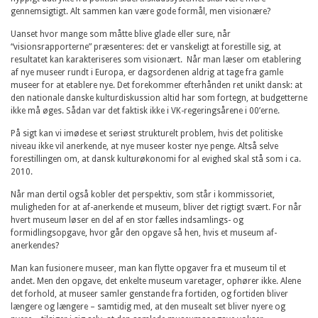
gennemsigtigt. Alt sammen kan være gode formål, men visionære?
Uanset hvor mange som måtte blive glade eller sure, når
“visionsrapporterne” præsenteres: det er vanskeligt at forestille sig, at
resultatet kan karakteriseres som visionært. Når man læser om etablering
af nye museer rundt i Europa, er dagsordenen aldrig at tage fra gamle
museer for at etablere nye. Det forekommer efterhånden ret unikt dansk: at
den nationale danske kulturdiskussion altid har som fortegn, at budgetterne
ikke må øges. Sådan var det faktisk ikke i VK-regeringsårene i 00’erne.
På sigt kan vi imødese et seriøst strukturelt problem, hvis det politiske
niveau ikke vil anerkende, at nye museer koster nye penge. Altså selve
forestillingen om, at dansk kulturøkonomi for al evighed skal stå som i ca.
2010.
Når man dertil også kobler det perspektiv, som står i kommissoriet,
muligheden for at af-anerkende et museum, bliver det rigtigt svært. For når
hvert museum løser en del af en stor fælles indsamlings- og
formidlingsopgave, hvor går den opgave så hen, hvis et museum af-
anerkendes?
Man kan fusionere museer, man kan flytte opgaver fra et museum til et
andet. Men den opgave, det enkelte museum varetager, ophører ikke. Alene
det forhold, at museer samler genstande fra fortiden, og fortiden bliver
længere og længere – samtidig med, at den musealt set bliver nyere og