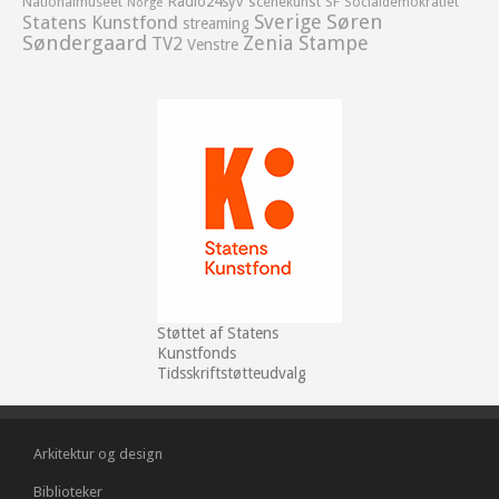
Radio24syv
Nationalmuseet
scenekunst
SF
Socialdemokratiet
Norge
Sverige
Søren
Statens Kunstfond
streaming
Søndergaard
Zenia Stampe
TV2
Venstre
Støttet af Statens
Kunstfonds
Tidsskriftstøtteudvalg
Arkitektur og design
Biblioteker