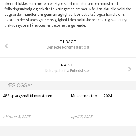
sker i et lukket rum mellem en styrelse, et ministerium, en minister, et
folketingsudvalg og enkelte folketingsmedlemmer. Når den aktuelle politiske
dagsorden handler om gennemsigtighed, bør det altså også handle om,
hvordan der skabes gennemsigtighed i den politiske proces. Og skal et nyt
tilskudssystem få succes, er dette helt afgørende.
TILBAGE
Den lette borgmesterpost
NÆSTE
Kulturpalet fra Enhedslisten
LÆS OGSÅ:
482 spørgsmål til ministeren
Museernes top-ti i 2024
oktober 6, 2025
april 7, 2025