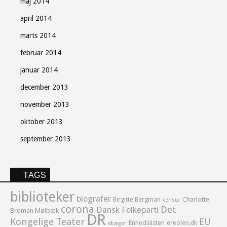
maj 2014
april 2014
marts 2014
februar 2014
januar 2014
december 2013
november 2013
oktober 2013
september 2013
TAGS
biblioteker
biografer
Birgitte Bergman
Charlotte
censur
corona
Det
Dansk Folkeparti
Broman Mølbæk
DR
Kongelige Teater
EU
Enhedslisten
ereolen.dk
ebøger