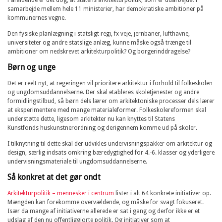
samarbejde mellem hele 11 ministerier, har demokratiske ambitioner på
kommunernes vegne.
Den fysiske planlægning i statsligt regi, fx veje, jernbaner, lufthavne,
universiteter og andre statslige anlæg, kunne måske også trænge til
ambitioner om nedskrevet arkitekturpolitik? Og borgerinddragelse?
Børn og unge
Det er reelt nyt, at regeringen vil prioritere arkitektur i forhold til folkeskolen
og ungdomsuddannelserne. Der skal etableres skoletjenester og andre
formidlingstilbud, så børn dels lærer om arkitektoniske processer dels lærer
at eksperimentere med mange materialeformer. Folkeskolereformen skal
understøtte dette, ligesom arkitekter nu kan knyttes til Statens
Kunstfonds huskunstnerordning og derigennem komme ud på skoler.
I tilknytning til dette skal der udvikles undervisningspakker om arkitektur og
design, særlig indsats omkring bæredygtighed for 4.-6. klasser og yderligere
undervisningsmateriale til ungdomsuddannelserne.
Så konkret at det gør ondt
Arkitekturpolitik – mennesker i centrum
lister i alt 64 konkrete initiativer op.
Mængden kan forekomme overvældende, og måske for svagt fokuseret.
Især da mange af initiativerne allerede er sat i gang og derfor ikke er et
udslag af den nu offentliggjorte politik. Og initiativer som at