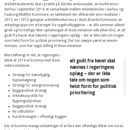
arkitektstuderende skal i praktik på danske ambassader, en konference i
Aarhus i september 2014, et samarbejde mellem Arkitektskolen i Aarhus og
Faaborg-Midtfyn Kommune, en tænketank der afleverede sine resultater i
2013, en i 2013 igangsat arkitektkonkurrence i Ikast-Brande Kommune, en
arbejdsgruppe om erfaringer fra sygehusbyggerier – er alle sammen sikkert
gode og fornuftige. Men oplistningen af disse initiativer udtrykker blot, at alt
godt fra havet skal nævnes i regeringens oplæg – der er ikke tale om nogen
som helst form for politisk prioritering. Der har næppe været en eneste
minister, som har taget stilling til disse initiativer.
Mere løfterigt er det, at regeringen i
alt godt fra havet skal
løbet af 2014 vil komme med disse
videre initiativer:
nævnes i regeringens
oplæg – der er ikke
Strategi for bæredygtig
tale om nogen som
byplanlægning
Strategi for energirenovering
helst form for politisk
Byggepolitisk strategi
prioritering
Arkitekturpolitik for
Bygningsstyrelsen
Byggepolitisk strategi
Ny udbudslov
Kunststrategier i offentligt byggeri
Der vil komme mange anledninger til at føre den offentlige debat om vores