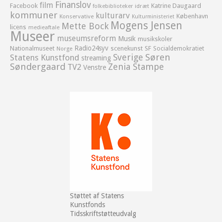
Finanslov
film
Facebook
Katrine Daugaard
idræt
folkebiblioteker
kommuner
kulturarv
København
Konservative
Kulturministeriet
Mogens Jensen
Mette Bock
licens
medieaftale
Museer
museumsreform
Musik
musikskoler
Radio24syv
Nationalmuseet
scenekunst
SF
Socialdemokratiet
Norge
Sverige
Søren
Statens Kunstfond
streaming
Søndergaard
Zenia Stampe
TV2
Venstre
Støttet af Statens
Kunstfonds
Tidsskriftstøtteudvalg