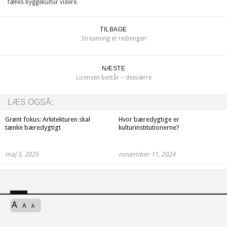
fælles byggekultur videre.
TILBAGE
Streaming er redningen
NÆSTE
Licensen består – desværre
LÆS OGSÅ:
Grønt fokus: Arkitekturen skal
Hvor bæredygtige er
tænke bæredygtigt
kulturinstitutionerne?
maj 5, 2025
november 11, 2024
A
A
A