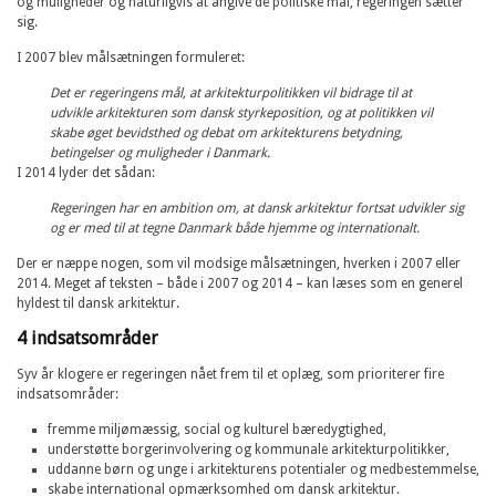
og muligheder og naturligvis at angive de politiske mål, regeringen sætter
sig.
I 2007 blev målsætningen formuleret:
Det er regeringens mål, at arkitekturpolitikken vil bidrage til at
udvikle arkitekturen som dansk styrkeposition, og at politikken vil
skabe øget bevidsthed og debat om arkitekturens betydning,
betingelser og muligheder i Danmark.
I 2014 lyder det sådan:
Regeringen har en ambition om, at dansk arkitektur fortsat udvikler sig
og er med til at tegne Danmark både hjemme og internationalt.
Der er næppe nogen, som vil modsige målsætningen, hverken i 2007 eller
2014. Meget af teksten – både i 2007 og 2014 – kan læses som en generel
hyldest til dansk arkitektur.
4 indsatsområder
Syv år klogere er regeringen nået frem til et oplæg, som prioriterer fire
indsatsområder:
fremme miljømæssig, social og kulturel bæredygtighed,
understøtte borgerinvolvering og kommunale arkitekturpolitikker,
uddanne børn og unge i arkitekturens potentialer og medbestemmelse,
skabe international opmærksomhed om dansk arkitektur.