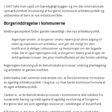
I 2007 talte man også om bæredygtigt byggeri og om den internationale
opmærksomhed. Involvering af borgerne, kommunal arkitekturpolitik og
uddannelse af børn er nye indsatsområder.
Borgerinddragelse i kommunerne
Medborgeraspektet fylder ganske væsentligt i den nye arkitekturpolitik.
Regeringen ønsker, at borgerne i endnu højere grad sikres adgang til
viden og inspiration om arkitektur, som gør det muligt for dem
kvalificeret at deltage i diskussioner og beslutninger om det byggede
miljø. Det er også regeringens mål, at borgerne i højere grad bruger de
inddragelsesprocesser, der giver medindflydelse på den fysiske udvikling.
Regeringens betoning på de demokratiske processer omkring planlægning
og arkitektur er ganske markant.
Dette kædes især sammen med ønsket om, at flere kommuner formulerer
en egentlig arkitekturpolitik. I dag har ca. hver fjerde kommune formuleret
en egen arkitekturpolitik.
Tanken er, at de demokratiske processer i kommunerne skal udvikles fra
nuværende høring og inddragelse til egentlig involvering af borgerne.
Borgerne skal ses som egentlige ressourcer i udviklingen af bysamfund.
Påfaldende er det dog, at statens arkitekturpolitik, som er udarbejdet i