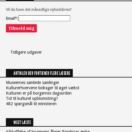
Vil du have det månedlige nyhedsbrev?
Email*:
Tilmeld mig
Tidligere udgaver
ARTIKLER DER FORTJENER FLERE LÆSERE
Museernes samlede samlinger
Kulturerhvervene bidrager til øget vækst
Kulturen er på borgernes dagsorden
Tid til kulturel opblomstring?
482 spørgsmål til ministeren
MEST LÆSTE
Afskaffelse af bogmoms åbner Pandoras æske