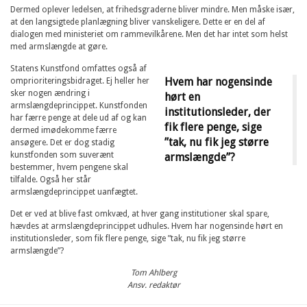
Dermed oplever ledelsen, at frihedsgraderne bliver mindre. Men måske især,
at den langsigtede planlægning bliver vanskeligere. Dette er en del af
dialogen med ministeriet om rammevilkårene. Men det har intet som helst
med armslængde at gøre.
Statens Kunstfond omfattes også af
Hvem har nogensinde
omprioriteringsbidraget. Ej heller her
sker nogen ændring i
hørt en
armslængdeprincippet. Kunstfonden
institutionsleder, der
har færre penge at dele ud af og kan
fik flere penge, sige
dermed imødekomme færre
”tak, nu fik jeg større
ansøgere. Det er dog stadig
kunstfonden som suverænt
armslængde”?
bestemmer, hvem pengene skal
tilfalde. Også her står
armslængdeprincippet uanfægtet.
Det er ved at blive fast omkvæd, at hver gang institutioner skal spare,
hævdes at armslængdeprincippet udhules. Hvem har nogensinde hørt en
institutionsleder, som fik flere penge, sige ”tak, nu fik jeg større
armslængde”?
Tom Ahlberg
Ansv. redaktør