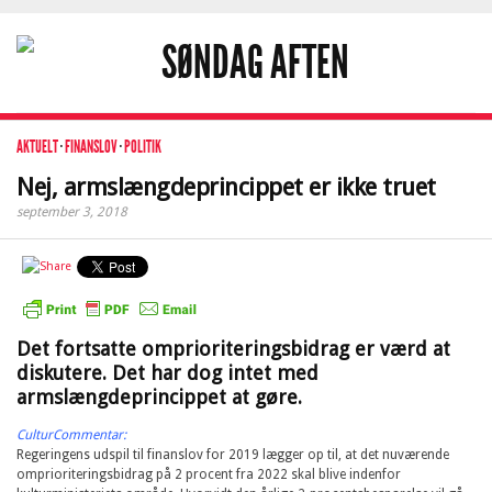
AKTUELT
·
FINANSLOV
·
POLITIK
Nej, armslængdeprincippet er ikke truet
september 3, 2018
Det fortsatte omprioriteringsbidrag er værd at
diskutere. Det har dog intet med
armslængdeprincippet at gøre.
CulturCommentar:
Regeringens udspil til finanslov for 2019 lægger op til, at det nuværende
omprioriteringsbidrag på 2 procent fra 2022 skal blive indenfor