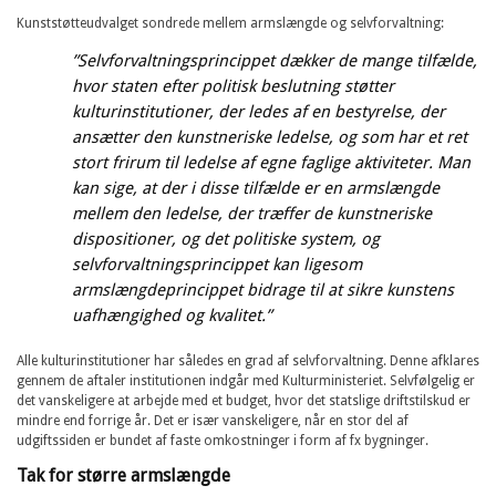
Kunststøtteudvalget sondrede mellem armslængde og selvforvaltning:
”Selvforvaltningsprincippet dækker de mange tilfælde,
hvor staten efter politisk beslutning støtter
kulturinstitutioner, der ledes af en bestyrelse, der
ansætter den kunstneriske ledelse, og som har et ret
stort frirum til ledelse af egne faglige aktiviteter. Man
kan sige, at der i disse tilfælde er en armslængde
mellem den ledelse, der træffer de kunstneriske
dispositioner, og det politiske system, og
selvforvaltningsprincippet kan ligesom
armslængdeprincippet bidrage til at sikre kunstens
uafhængighed og kvalitet.”
Alle kulturinstitutioner har således en grad af selvforvaltning. Denne afklares
gennem de aftaler institutionen indgår med Kulturministeriet. Selvfølgelig er
det vanskeligere at arbejde med et budget, hvor det statslige driftstilskud er
mindre end forrige år. Det er især vanskeligere, når en stor del af
udgiftssiden er bundet af faste omkostninger i form af fx bygninger.
Tak for større armslængde