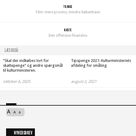
TILBAGE
Film: mere provins, mindre København
NÆSTE
Den offensive finanslov
LÆS OGSÅ:
”Skal der indkøbes lort for
Tipspenge 2021: Kulturministeriets
skattepenge” og andre spørgsmål
afdeling for småting
til kulturministeren.
oktober 6, 2025
august 2, 2021
A
A
A
NYHEDSBREV