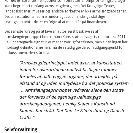
For det første er de institutioner som omfattes af omprioriteringsbidraget
kun i begrænset omfang armslængdeorganer. Det Kongelige Teater,
landsdelsscener, museer og landsdelsorkestre er ikke armslængdeorganer.
Det er institutioner, som er underlagt det almindelige statslige
styringshierarki – det er en følge af at man står på finansloven.
Det seneste forsøg på at lave en autoriseret beskrivelse af
armslængdeprincippet finder man i Kunststøtteudvalgets rapport fra 2011
(ja, undertegnede signatur er medansvarlig for teksten, men siden ingen har
modsagt definitionerne heri, må den stadig gælde som udgangspunkt for
diskussionen). Heri står bl.a.
“Armslængdeprincippet indebærer, at kunststøtten,
inden for overordnede politisk fastlagte rammer,
fordeles af uafhængige organer, der arbejder på
afstand af og uden indflydelse fra det politiske system
… Armslængdeprincippet vedrører alene den støtte,
der forvaltes af de egentlige uafhængige
armslængdeorganer, nemlig Statens Kunstfond,
Statens Kunstråd, Det Danske Filminstitut og Danish
Crafts.”
Selvforvaltning