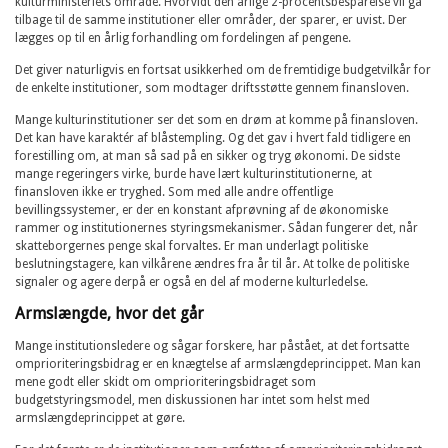
kulturministeriets område. Hvorvidt den årlige 2-procentsbesparelse vil gå
tilbage til de samme institutioner eller områder, der sparer, er uvist. Der
lægges op til en årlig forhandling om fordelingen af pengene.
Det giver naturligvis en fortsat usikkerhed om de fremtidige budgetvilkår for
de enkelte institutioner, som modtager driftsstøtte gennem finansloven.
Mange kulturinstitutioner ser det som en drøm at komme på finansloven.
Det kan have karaktér af blåstempling. Og det gav i hvert fald tidligere en
forestilling om, at man så sad på en sikker og tryg økonomi. De sidste
mange regeringers virke, burde have lært kulturinstitutionerne, at
finansloven ikke er tryghed. Som med alle andre offentlige
bevillingssystemer, er der en konstant afprøvning af de økonomiske
rammer og institutionernes styringsmekanismer. Sådan fungerer det, når
skatteborgernes penge skal forvaltes. Er man underlagt politiske
beslutningstagere, kan vilkårene ændres fra år til år. At tolke de politiske
signaler og agere derpå er også en del af moderne kulturledelse.
Armslængde, hvor det går
Mange institutionsledere og sågar forskere, har påstået, at det fortsatte
omprioriteringsbidrag er en knægtelse af armslængdeprincippet. Man kan
mene godt eller skidt om omprioriteringsbidraget som
budgetstyringsmodel, men diskussionen har intet som helst med
armslængdeprincippet at gøre.