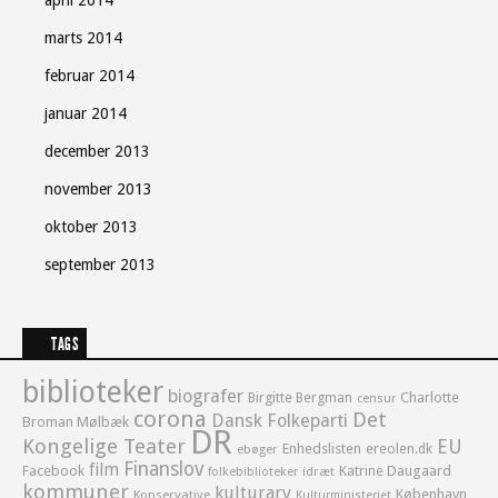
marts 2014
februar 2014
januar 2014
december 2013
november 2013
oktober 2013
september 2013
TAGS
biblioteker
biografer
Birgitte Bergman
Charlotte
censur
corona
Det
Dansk Folkeparti
Broman Mølbæk
DR
Kongelige Teater
EU
Enhedslisten
ereolen.dk
ebøger
Finanslov
film
Facebook
Katrine Daugaard
idræt
folkebiblioteker
kommuner
kulturarv
København
Konservative
Kulturministeriet