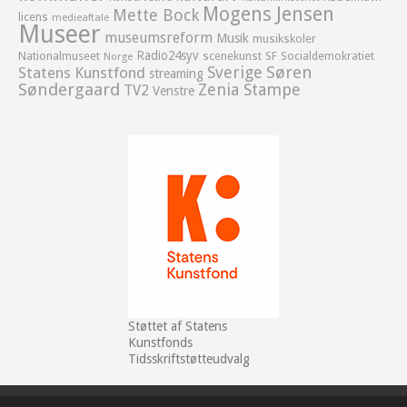
Mogens Jensen
Mette Bock
licens
medieaftale
Museer
museumsreform
Musik
musikskoler
Radio24syv
Nationalmuseet
scenekunst
SF
Socialdemokratiet
Norge
Sverige
Søren
Statens Kunstfond
streaming
Søndergaard
Zenia Stampe
TV2
Venstre
Støttet af Statens
Kunstfonds
Tidsskriftstøtteudvalg